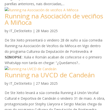
parellas anteriores, nais divorciadas,...
Running na Asociación de veciños
A Miñoca
by
IT_DeSteXeito
|
28 Maio 2025
De Ste Xeito presentará o vindeiro 28 de xuño a súa comedia
Running na Asociación de Veciños da Miñoca en Vigo dentro
do programa Culturea da Deputación de Pontevedra. #
𝗦𝗜𝗡𝗢𝗣𝗦𝗘: Xulia e Román acaban de coñecerse e o primeiro
WhatsApp non tarda en chegar: “¿Quedamos?...
Running na UVCD de Candeán
by
IT_DeSteXeito
|
27 Maio 2025
De Ste Xeito levará a súa comedia Running á Unión Veciñal
Cultural e Deportiva de Candeán o vindeiro 31 de maio. A obra,
protagonizada por Stephy Llaryora e Sergio Macías chega da
man do programa Culturea da Deputación de Pontevedra