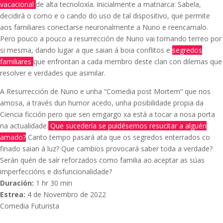
vacacional
de alta tecnoloxía. Inicialmente a matriarca: Sabela,
decidirá o como e o cando do uso de tal dispositivo, que permite
aos familiares conectarse neuronalmente a Nuno e reencarnalo.
Pero pouco a pouco a resurrección de Nuno vai tomando terreo por
si mesma, dando lugar a que saian á boia conflitos e
segredos
familiares
que enfrontan a cada membro deste clan con dilemas que
resolver e verdades que asimilar.
A Resurrección de Nuno e unha “Comedia post Mortem” que nos
amosa, a través dun humor acedo, unha posibilidade propia da
Ciencia ficción pero que sen emgargo xa está a tocar a nosa porta
na actualidade.
Que sucedería se puidésemos resucitar a alguén
amado?
Canto tempo pasará ata que os segredos enterrados co
finado saian á luz? Que cambios provocará saber toda a verdade?
Serán quén de saír reforzados como familia ao aceptar as súas
imperfeccións e disfuncionalidade?
Duración:
1 hr 30 min
Estrea:
4 de Novembro de 2022
Comedia Futurista