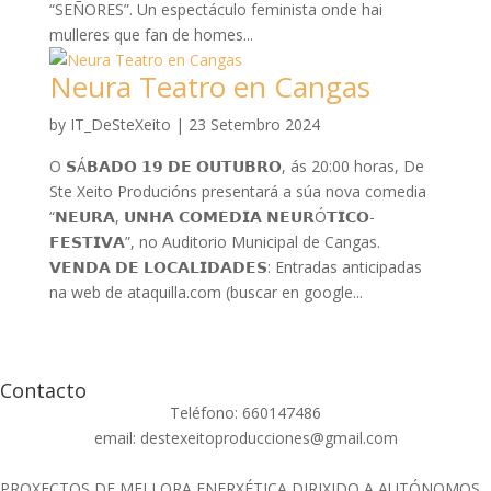
“SEÑORES”. Un espectáculo feminista onde hai
mulleres que fan de homes...
Neura Teatro en Cangas
by
IT_DeSteXeito
|
23 Setembro 2024
O 𝗦Á𝗕𝗔𝗗𝗢 𝟭𝟵 𝗗𝗘 𝗢𝗨𝗧𝗨𝗕𝗥𝗢, ás 20:00 horas, De
Ste Xeito Producións presentará a súa nova comedia
“𝗡𝗘𝗨𝗥𝗔, 𝗨𝗡𝗛𝗔 𝗖𝗢𝗠𝗘𝗗𝗜𝗔 𝗡𝗘𝗨𝗥Ó𝗧𝗜𝗖𝗢-
𝗙𝗘𝗦𝗧𝗜𝗩𝗔”, no Auditorio Municipal de Cangas.
𝗩𝗘𝗡𝗗𝗔 𝗗𝗘 𝗟𝗢𝗖𝗔𝗟𝗜𝗗𝗔𝗗𝗘𝗦: Entradas anticipadas
na web de ataquilla.com (buscar en google...
Contacto
Teléfono: 660147486
email: destexeitoproducciones@gmail.com
PROXECTOS DE MELLORA ENERXÉTICA DIRIXIDO A AUTÓNOMOS