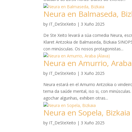
Neura en Balmaseda, Biz
by
IT_DeSteXeito
|
3 Xuño 2025
De Ste Xeito levará a súa comedia Neura, escr
Klaret Antzokia de Balmaseda, Bizkaia SINOP
con minúsculas. Os nosos protagonistas...
Neura en Amurrio, Araba 
by
IT_DeSteXeito
|
3 Xuño 2025
Neura estará en el Amurrio Antzokia o vinde
tema da saúde mental, iso si, con minúsculas.
agochar algunhas, exhiben otras...
Neura en Sopela, Bizkaia
by
IT_DeSteXeito
|
3 Xuño 2025