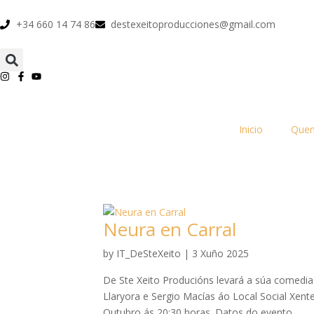
+34 660 14 74 86
destexeitoproducciones@gmail.com
Inicio
Que
Neura en Carral
by
IT_DeSteXeito
|
3 Xuño 2025
De Ste Xeito Producións levará a súa comedia 
Llaryora e Sergio Macías áo Local Social Xent
Outubro ás 20:30 horas. Datos do evento...