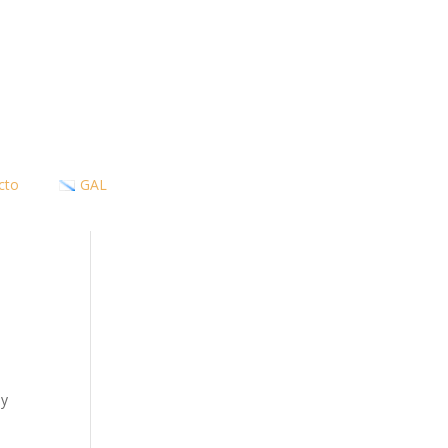
cto
GAL
hy