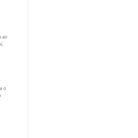
a ao
i,
a o
n