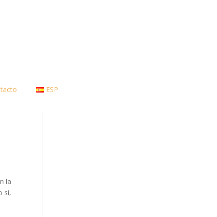
tacto
ESP
n la
 sí,